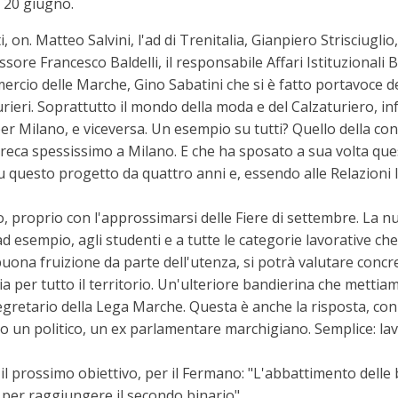
al 20 giugno.
i, on. Matteo Salvini, l'ad di Trenitalia, Gianpiero Strisciugl
sore Francesco Baldelli, il responsabile Affari Istituzionali 
ercio delle Marche, Gino Sabatini che si è fatto portavoce de
ieri. Soprattutto il mondo della moda e del Calzaturiero, in
 per Milano, e viceversa. Un esempio su tutti? Quello della 
si reca spessissimo a Milano. E che ha sposato a sua volta qu
uesto progetto da quattro anni e, essendo alle Relazioni Ist
, proprio con l'approssimarsi delle Fiere di settembre. La n
ad esempio, agli studenti e a tutte le categorie lavorative ch
 buona fruizione da parte dell'utenza, si potrà valutare con
 per tutto il territorio. Un'ulteriore bandierina che mettiam
gretario della Lega Marche. Questa è anche la risposta, con i 
Stato un politico, un ex parlamentare marchigiano. Semplice: 
l prossimo obiettivo, per il Fermano: "L'abbattimento delle b
 per raggiungere il secondo binario".