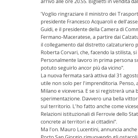
arrivo alle ore 20.55. Biglietti in vendita d
'Voglio ringraziare il ministro dei Trasport
presidente Francesco Acquaroli e dell'asses
Guidi, e il presidente della Camera di Comm
Fermano-Maceratese, a partire dai Calzatur
il collegamento dal distretto calzaturiero
Roberta Corvari, che, facendo la stilista, 
Personalmente lavoro in prima persona su q
potuto seguirlo ancor più da vicino".
La nuova fermata sarà attiva dal 31 agosto
utile non solo per l'imprenditoria. Penso, 
Milano e viceversa. E se si registrerà una
sperimentazione. Davvero una bella vittoria
sul territorio. L'ho fatto anche come vicese
Relazioni istituzionali di Ferrovie dello 
concrete ai territori e ai cittadini".
Ma l'on. Mauro Lucentini, annuncia anche i
Porto San Giorgio rimuovendo gli ostacoli