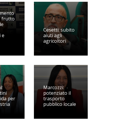
imento
 frutto
de
Cesetti: subito
 e
aiuti agli
agricoltori
i:
Marcozzi:
tini
potenziato il
ida per
trasporto
stria
pubblico locale