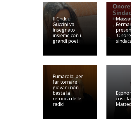
Il Cnddu:
Massa
Guccini va
Ferman
insegnato
presen
insieme con i
'Onore
grandi poeti
sindac
Fumarola: per
far tornare i
giovani non
basta la
Econom
retorica delle
crisi, l
radici
Matteo