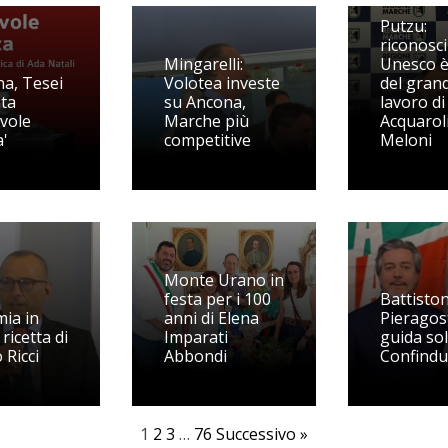
Putzu:
riconosc
Mingarelli:
Unesco è
a, Tesei
Volotea investe
del gran
ta
su Ancona,
lavoro di
vole
Marche più
Acquaroli
a'
competitive
Meloni
Monte Urano in
festa per i 100
Battiston
ia in
anni di Elena
Pieragos
a ricetta di
Imparati
guida sol
 Ricci
Abbondi
Confindu
1
2
3
…
76
Successivo »