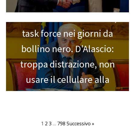
400 incidenti in sei mesi,
task force nei giorni da
bollino nero. D'Alascio:
troppa distrazione, non
usare il cellulare alla
guida
1
2
3
…
798
Successivo »