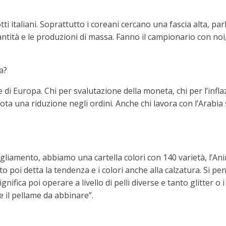
i italiani. Soprattutto i coreani cercano una fascia alta, par
ntità e le produzioni di massa. Fanno il campionario con noi,
a?
e di Europa. Chi per svalutazione della moneta, chi per l’infl
ta una riduzione negli ordini. Anche chi lavora con l’Arabia
bigliamento, abbiamo una cartella colori con 140 varietà, l’A
to poi detta la tendenza e i colori anche alla calzatura. Si p
nifica poi operare a livello di pelli diverse e tanto glitter o
e il pellame da abbinare”.