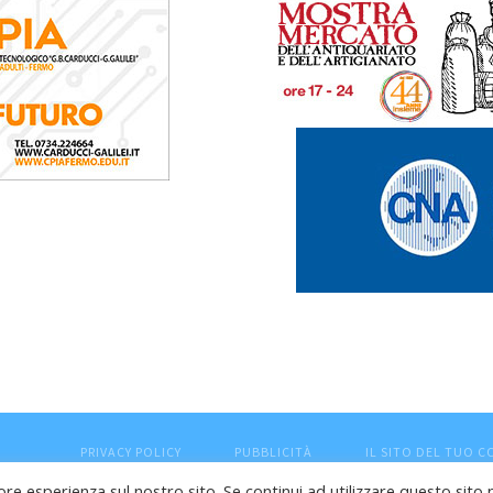
PRIVACY POLICY
PUBBLICITÀ
IL SITO DEL TUO 
ore esperienza sul nostro sito. Se continui ad utilizzare questo sito 