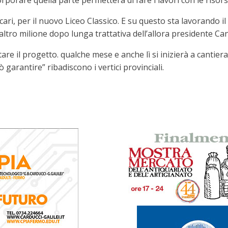
rporare quella parte permetterà di fare i lavori con le risors
ari, per il nuovo Liceo Classico. E su questo sta lavorando i
altro milione dopo lunga trattativa dell’allora presidente Ca
re il progetto. qualche mese e anche lì si inizierà a cantier
garantire” ribadiscono i vertici provinciali.