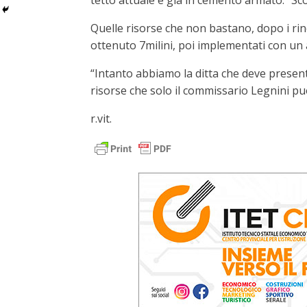
tetto attuale è già in cemento armato. “Sco
Quelle risorse che non bastano, dopo i rinc
ottenuto 7milini, poi implementati con un 
“Intanto abbiamo la ditta che deve presenta
risorse che solo il commissario Legnini può 
r.vit.