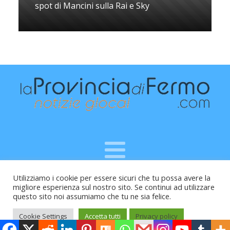
spot di Mancini sulla Rai e Sky
Utilizziamo i cookie per essere sicuri che tu possa avere la
Raffaele Vitali - via Leopardi 10 - 61121 Pesaro (PU) -
migliore esperienza sul nostro sito. Se continui ad utilizzare
Cod.Fisc VTLRFL77B02L500Y - Testata giornalistica, aut.
questo sito noi assumiamo che tu ne sia felice.
Trib.Fermo n.04/2010 del 05/08/2010
Cookie Settings
Accetta tutti
Privacy policy