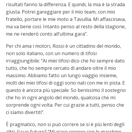
risultati fanno la differenza. E quindi, la mia è la strada
giusta. Potrei gareggiare per il mio team, con mio
fratello, portare le mie moto a Tavullia. Mi affascinava,
ma va bene così. Intanto penso al resto della stagione,
me ne renderò conto all’ultima gara”.
Per chi ama i motori, Rossi è un cittadino del mondo,
non solo italiano, con un numero di tifosi
irraggiungibile: “Ai miei tifosi dico che ho sempre dato
tutto, che ho sempre cercato di andare oltre il mio
massimo. Abbiamo fatto un lungo viaggio insieme,
molti dei miei tifosi di oggi sono nati con me in pista. E
questo è ancora più speciale. So benissimo il sostegno
che ho in ogni angolo del mondo, qualcosa che mi
sorprende ogni volta. Per cui grazie a tutti, penso che
ci siamo divertiti”.
È pragmatico, non si può correre se si è più lenti degli
altri. Il suo futuro? “Mi piace correre con le macchine,