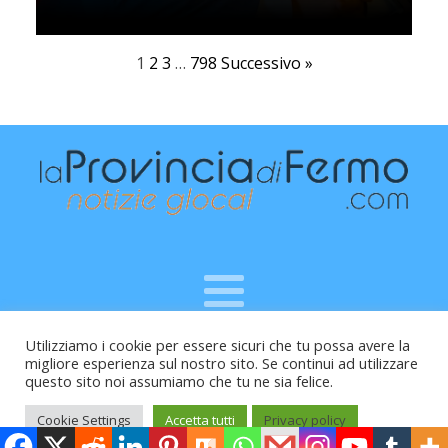
1
2
3
…
798
Successivo »
Utilizziamo i cookie per essere sicuri che tu possa avere la
Raffaele Vitali - via Leopardi 10 - 61121 Pesaro (PU) -
migliore esperienza sul nostro sito. Se continui ad utilizzare
Cod.Fisc VTLRFL77B02L500Y - Testata giornalistica, aut.
questo sito noi assumiamo che tu ne sia felice.
Trib.Fermo n.04/2010 del 05/08/2010
Cookie Settings
Accetta tutti
Privacy policy