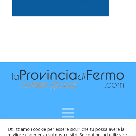
Utilizziamo i cookie per essere sicuri che tu possa avere la
Raffaele Vitali - via Leopardi 10 - 61121 Pesaro (PU) -
migliore esperienza sul nostro sito. Se continui ad utilizzare