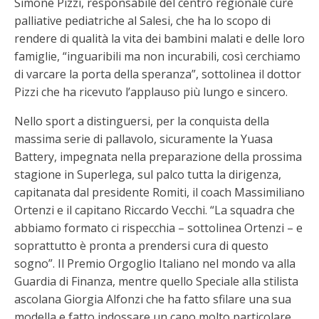
Simone Pizzi, responsabile del centro regionale cure
palliative pediatriche al Salesi, che ha lo scopo di
rendere di qualità la vita dei bambini malati e delle loro
famiglie, “inguaribili ma non incurabili, così cerchiamo
di varcare la porta della speranza”, sottolinea il dottor
Pizzi che ha ricevuto l’applauso più lungo e sincero.
Nello sport a distinguersi, per la conquista della
massima serie di pallavolo, sicuramente la Yuasa
Battery, impegnata nella preparazione della prossima
stagione in Superlega, sul palco tutta la dirigenza,
capitanata dal presidente Romiti, il coach Massimiliano
Ortenzi e il capitano Riccardo Vecchi. “La squadra che
abbiamo formato ci rispecchia – sottolinea Ortenzi – e
soprattutto è pronta a prendersi cura di questo
sogno”. Il Premio Orgoglio Italiano nel mondo va alla
Guardia di Finanza, mentre quello Speciale alla stilista
ascolana Giorgia Alfonzi che ha fatto sfilare una sua
modella e fatto indossare un capo molto particolare,