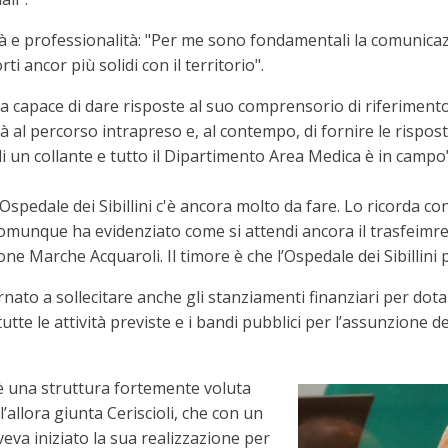
à e professionalità: "Per me sono fondamentali la comunicazi
i ancor più solidi con il territorio".
sia capace di dare risposte al suo comprensorio di riferimento 
à al percorso intrapreso e, al contempo, di fornire le rispos
 di un collante e tutto il Dipartimento Area Medica è in campo"
l'Ospedale dei Sibillini c'è ancora molto da fare. Lo ricorda c
comunque ha evidenziato come si attendi ancora il trasfeimr
one Marche Acquaroli. Il timore è che l’Ospedale dei Sibillin
rnato a sollecitare anche gli stanziamenti finanziari per dot
utte le attività previste e i bandi pubblici per l’assunzione
– è una struttura fortemente voluta
’allora giunta Ceriscioli, che con un
veva iniziato la sua realizzazione per