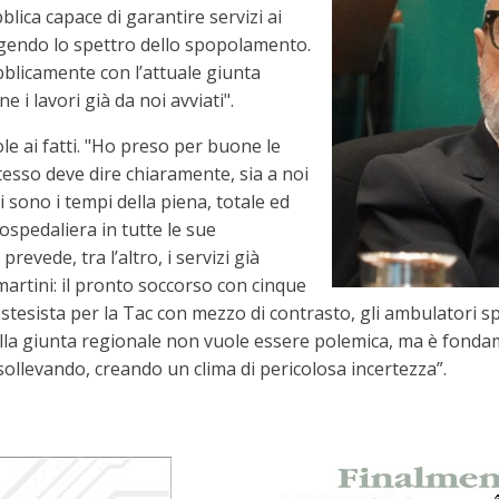
blica capace di garantire servizi ai
ingendo lo spettro dello spopolamento.
licamente con l’attuale giunta
 i lavori già da noi avviati".
le ai fatti. "Ho preso per buone le
tesso deve dire chiaramente, sia a noi
 sono i tempi della piena, totale ed
 ospedaliera in tutte le sue
revede, tra l’altro, i servizi già
martini: il pronto soccorso con cinque
tesista per la Tac con mezzo di contrasto, gli ambulatori speci
alla giunta regionale non vuole essere polemica, ma è fondam
sollevando, creando un clima di pericolosa incertezza”.