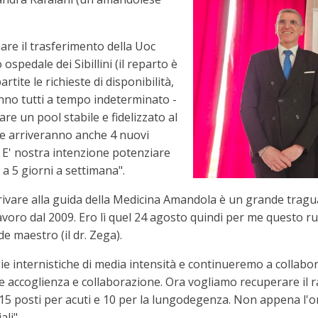
are il trasferimento della Uoc
spedale dei Sibillini (il reparto è
tite le richieste di disponibilità,
anno tutti a tempo indeterminato -
re un pool stabile e fidelizzato al
ne arriveranno anche 4 nuovi
 E' nostra intenzione potenziare
a 5 giorni a settimana".
rrivare alla guida della Medicina Amandola è un grande tragua
 lavoro dal 2009. Ero lì quel 24 agosto quindi per me questo
e maestro (il dr. Zega).
e internistiche di media intensità e continueremo a collabora
 accoglienza e collaborazione. Ora vogliamo recuperare il ra
 15 posti per acuti e 10 per la lungodegenza. Non appena l'
li".