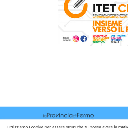
Utilizziamo i cookie per essere sicuri che tu possa avere la migli