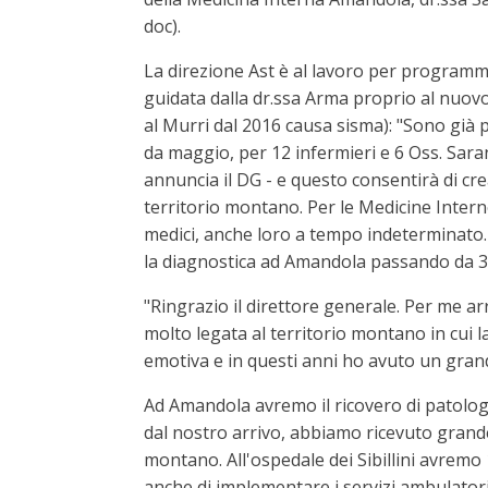
doc).
La direzione Ast è al lavoro per programm
guidata dalla dr.ssa Arma proprio al nuovo o
al Murri dal 2016 causa sisma): "Sono già par
da maggio, per 12 infermieri e 6 Oss. Sar
annuncia il DG - e questo consentirà di crea
territorio montano. Per le Medicine Inter
medici, anche loro a tempo indeterminato.
la diagnostica ad Amandola passando da 3 
"Ringrazio il direttore generale. Per me a
molto legata al territorio montano in cui
emotiva e in questi anni ho avuto un grand
Ad Amandola avremo il ricovero di patologi
dal nostro arrivo, abbiamo ricevuto grande
montano. All'ospedale dei Sibillini avremo
anche di implementare i servizi ambulatoria