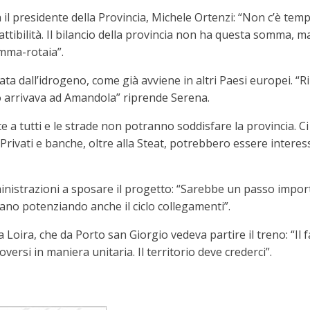
il presidente della Provincia, Michele Ortenzi: “Non c’è te
 fattibilità. Il bilancio della provincia non ha questa somma, 
omma-rotaia”.
a dall’idrogeno, come già avviene in altri Paesi europei. “
io arrivava ad Amandola” riprende Serena.
e a tutti e le strade non potranno soddisfare la provincia. C
 “Privati e banche, oltre alla Steat, potrebbero essere intere
strazioni a sposare il progetto: “Sarebbe un passo importan
untano potenziando anche il ciclo collegamenti”.
 Loira, che da Porto san Giorgio vedeva partire il treno: “Il fa
versi in maniera unitaria. Il territorio deve crederci”.