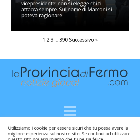
vicepresidente: non si elegge chi ti
attacca sempre. Sul nome di Marconi si
poteva ragionare
1
2
3
…
390
Successivo »
Utilizziamo i cookie per essere sicuri che tu possa avere la
Raffaele Vitali - via Leopardi 10 - 61121 Pesaro (PU) -
migliore esperienza sul nostro sito. Se continui ad utilizzare
Cod.Fisc VTLRFL77B02L500Y - Testata giornalistica, aut.
questo sito noi assumiamo che tu ne sia felice.