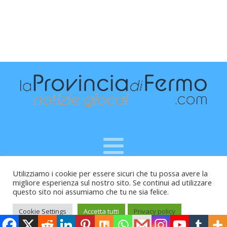
Utilizziamo i cookie per essere sicuri che tu possa avere la
Raffaele Vitali - via Leopardi 10 - 61121 Pesaro (PU) -
migliore esperienza sul nostro sito. Se continui ad utilizzare
Cod.Fisc VTLRFL77B02L500Y - Testata giornalistica, aut.
questo sito noi assumiamo che tu ne sia felice.
Trib.Fermo n.04/2010 del 05/08/2010
Cookie Settings
Accetta tutti
Privacy policy