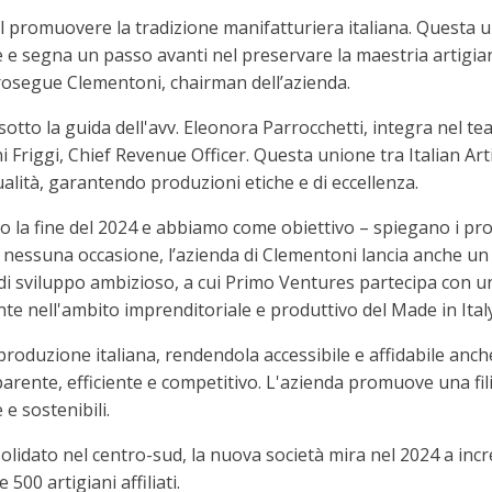
 promuovere la tradizione manifatturiera italiana. Questa u
e e segna un passo avanti nel preservare la maestria artigi
prosegue Clementoni, chairman dell’azienda.
tto la guida dell'avv. Eleonora Parrocchetti, integra nel te
i Friggi, Chief Revenue Officer. Questa unione tra Italian Art
alità, garantendo produzioni etiche e di eccellenza.
 la fine del 2024 e abbiamo come obiettivo – spiegano i prota
e nessuna occasione, l’azienda di Clementoni lancia anche u
o di sviluppo ambizioso, a cui Primo Ventures partecipa con u
ente nell'ambito imprenditoriale e produttivo del Made in Italy
a produzione italiana, rendendola accessibile e affidabile anch
arente, efficiente e competitivo. L'azienda promuove una fi
e sostenibili.
olidato nel centro-sud, la nuova società mira nel 2024 a in
 500 artigiani affiliati.