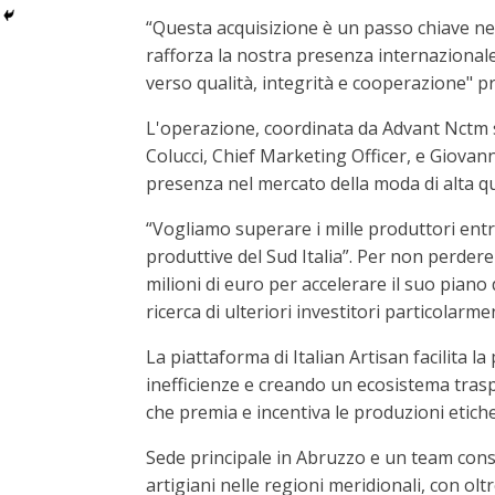
“Questa acquisizione è un passo chiave nel
rafforza la nostra presenza internazional
verso qualità, integrità e cooperazione" 
L'operazione, coordinata da Advant Nctm so
Colucci, Chief Marketing Officer, e Giovann
presenza nel mercato della moda di alta qu
“Vogliamo superare i mille produttori entro
produttive del Sud Italia”. Per non perder
milioni di euro per accelerare il suo pian
ricerca di ulteriori investitori particolarm
La piattaforma di Italian Artisan facilita l
inefficienze e creando un ecosistema trasp
che premia e incentiva le produzioni etiche 
Sede principale in Abruzzo e un team cons
artigiani nelle regioni meridionali, con oltre