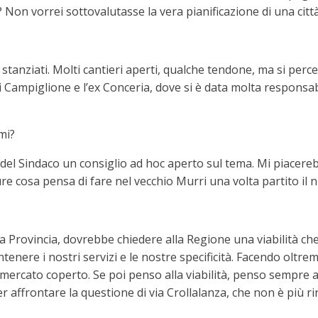
a? Non vorrei sottovalutasse la vera pianificazione di una città
ro stanziati. Molti cantieri aperti, qualche tendone, ma si p
 di Campiglione e l’ex Conceria, dove si è data molta responsabi
mi?
del Sindaco un consiglio ad hoc aperto sul tema. Mi piacereb
 cosa pensa di fare nel vecchio Murri una volta partito il 
a Provincia, dovrebbe chiedere alla Regione una viabilità che c
re i nostri servizi e le nostre specificità. Facendo oltremo
 mercato coperto. Se poi penso alla viabilità, penso sempr
 affrontare la questione di via Crollalanza, che non è più rin