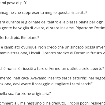
 mi pesa di più”.
’immagine che rappresenta meglio questa rinascita?
era durante le giornate del teatro e la piazza piena per ogni
a gente ha voglia di vivere, di stare insieme. Ripartono l’otti
ferto di più. Rimpianti?
o è cambiato ovunque. Non credo che un sindaco possa invert
somministrazione, i locali. Il centro storico di Fermo in futuro
hé non si è riusciti a fare di Fermo un outlet a cielo aperto?
ento inefficace. Avevamo inserito sei calzaturifici nei nego
ona, devi avere il coraggio di tagliare i rami secchi”.
ella sua funzione originaria?
mmerciali, ma nessuno ci ha creduto. Troppi pochi residenti, d