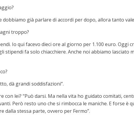
taggio?
 dobbiamo già parlare di accordi per dopo, allora tanto valev
dagni troppo?
endi. Io qui facevo dieci ore al giorno per 1.100 euro. Oggi c
 gli stipendi fa solo chiacchiere. Anche noi abbiamo lasciato 
ico?
to, dà grandi soddisfazioni”.
re con lei? “Può darsi. Ma nella vita ho guidato comitati, cent
 avanti. Però resto uno che si rimbocca le maniche. E forse è 
re dalla stessa parte, ovvero per Fermo”.