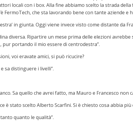
ri locali con i box. Alla fine abbiamo scelto la strada della
 c’è FermoTech, che sta lavorando bene con tante aziende e h
stra’ in giunta. Oggi viene invece visto come distante da Fratel
ina diversa. Ripartire un mese prima delle elezioni avrebbe s
o, pur portando il mio essere di centrodestra”.
oni, voi eravate amici, si può ricucire?
sa distinguere i livelli”.
ranco. Sa quello che avrei fatto, ma Mauro e Francesco non 
e è stato scelto Alberto Scarfini. Si è chiesto cosa abbia più d
 tanto quanto le qualità”.