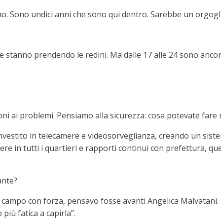
no. Sono undici anni che sono qui dentro. Sarebbe un orgogli
he stanno prendendo le redini. Ma dalle 17 alle 24 sono ancor
ni ai problemi. Pensiamo alla sicurezza: cosa potevate fare
nvestito in telecamere e videosorveglianza, creando un sist
re in tutti i quartieri e rapporti continui con prefettura, q
ante?
campo con forza, pensavo fosse avanti Angelica Malvatani. O
più fatica a capirla”.