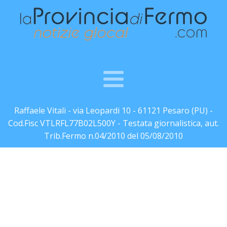
Raffaele Vitali - via Leopardi 10 - 61121 Pesaro (PU) -
Cod.Fisc VTLRFL77B02L500Y - Testata giornalistica, aut.
Trib.Fermo n.04/2010 del 05/08/2010