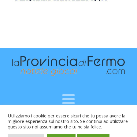
Utilizziamo i cookie per essere sicuri che tu possa avere la
Raffaele Vitali - via Leopardi 10 - 61121 Pesaro (PU) -
migliore esperienza sul nostro sito. Se continui ad utilizzare
Cod.Fisc VTLRFL77B02L500Y - Testata giornalistica, aut.
questo sito noi assumiamo che tu ne sia felice.
Trib.Fermo n.04/2010 del 05/08/2010