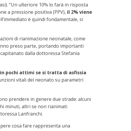
si). “Un ulteriore 10% lo farà in risposta
ione a pressione positiva (PPV),
il 2% viene
ell’immediato è quindi fondamentale, si
ituazioni di rianimazione neonatale, come
Hanno preso parte, portando importanti
4 capitanato dalla dottoressa Stefania
n pochi attimi se si tratta di asfissia
funzioni vitali del neonato su parametri
sono prendere in genere due strade: alcuni
i minuti, altri se non rianimati
toressa Lanfranchi.
 sapere cosa fare rappresenta una