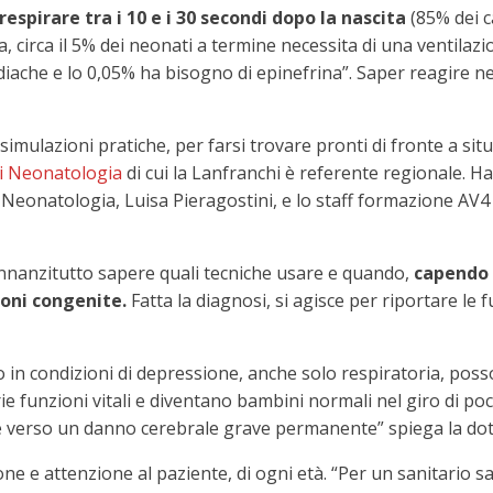
respirare tra i 10 e i 30 secondi dopo la nascita
(85% dei ca
a, circa il 5% dei neonati a termine necessita di una ventilaz
diache e lo 0,05% ha bisogno di epinefrina”. Saper reagire n
n simulazioni pratiche, per farsi trovare pronti di fronte a s
di Neonatologia
di cui la Lanfranchi è referente regionale. 
e Neonatologia, Luisa Pieragostini, e lo staff formazione AV
nnanzitutto sapere quali tecniche usare e quando,
capendo i
oni congenite.
Fatta la diagnosi, si agisce per riportare le 
o in condizioni di depressione, anche solo respiratoria, pos
 funzioni vitali e diventano bambini normali nel giro di poch
 verso un danno cerebrale grave permanente” spiega la dot
ione e attenzione al paziente, di ogni età. “Per un sanitario