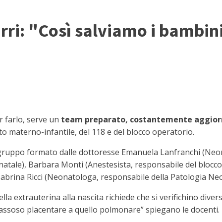
urri: "Così salviamo i bambin
r farlo, serve un
team preparato, costantemente aggior
to materno-infantile, del 118 e del blocco operatorio.
l gruppo formato dalle dottoresse Emanuela Lanfranchi (Neo
natale), Barbara Monti (Anestesista, responsabile del blocco 
Sabrina Ricci (Neonatologa, responsabile della Patologia Neon
lla extrauterina alla nascita richiede che si verifichino divers
assoso placentare a quello polmonare” spiegano le docenti.