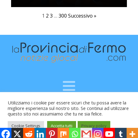
1
2
3
…
300
Successivo »
Utilizziamo i cookie per essere sicuri che tu possa avere la
Raffaele Vitali - via Leopardi 10 - 61121 Pesaro (PU) -
migliore esperienza sul nostro sito. Se continui ad utilizzare
Cod.Fisc VTLRFL77B02L500Y - Testata giornalistica, aut.
questo sito noi assumiamo che tu ne sia felice.
Trib.Fermo n.04/2010 del 05/08/2010
Cookie Settings
Accetta tutti
Privacy policy