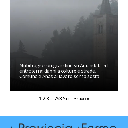
Nubifragio con grandine su Amandola ed
entroterra: danni a colture e strade,
Comune e Anas al lavoro senza sosta
1
2
3
…
798
Successivo »