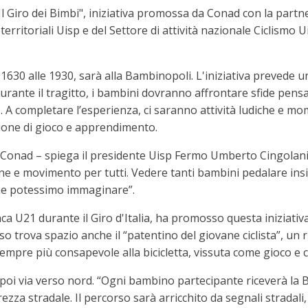
 Giro dei Bimbi", iniziativa promossa da Conad con la partne
territoriali Uisp e del Settore di attività nazionale Ciclismo
1630 alle 1930, sarà alla Bambinopoli. L'iniziativa prevede un
urante il tragitto, i bambini dovranno affrontare sfide pensat
o. A completare l’esperienza, ci saranno attività ludiche e mo
ione di gioco e apprendimento.
con Conad – spiega il presidente Uisp Fermo Umberto Cingolan
ne e movimento per tutti. Vedere tanti bambini pedalare insie
 che potessimo immaginare”.
 U21 durante il Giro d'Italia, ha promosso questa iniziativa 
rso trova spazio anche il “patentino del giovane ciclista”, u
sempre più consapevole alla bicicletta, vissuta come gioco e 
poi via verso nord. “Ogni bambino partecipante riceverà la B
ezza stradale. Il percorso sarà arricchito da segnali stradali,