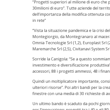
“Progetti superiori al milione di euro che
30milioni di euro”. Tutte aziende del terri
dell’importanza della modifica ottenuta con
in rete”
“Vista la situazione pandemica e la crisi 
Montegiorgio, da Montegranaro al maceratese
Omnia Tecnologie Srl (1,2), Europlast Srl (2
Maremarche Srl (2,5), Civitanavi System Srl 
Sorride la Canigola: “Se a questo sommiamo 
investimento e diversificazione produttiva’,
accessori, 88 i progetti ammessi, 48 i finan
Quindi un moltiplicatore importante, consi
ulteriori risorse”. Poi altri bandi per la 
finestre con una media di 30 richieste di av
Un ultimo bando è scaduto da pochi giorni, 
per l’innovazione: progetti tra i 40 e gli 8