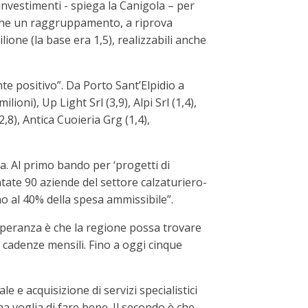
nvestimenti - spiega la Canigola – per
 anche un raggruppamento, a riprova
ione (la base era 1,5), realizzabili anche
te positivo”. Da Porto Sant’Elpidio a
ni), Up Light Srl (3,9), Alpi Srl (1,4),
,8), Antica Cuoieria Grg (1,4),
za. Al primo bando per ‘progetti di
entate 90 aziende del settore calzaturiero-
ino al 40% della spesa ammissibile”.
 speranza è che la regione possa trovare
a cadenze mensili. Fino a oggi cinque
 e acquisizione di servizi specialistici
 ha voglia di fare bene. Il secondo è che