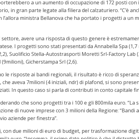
 porterebbero a un aumento di occupazione di 172 posti con i
torio, in gran parte legate alla filiera del calzaturiero. “C’è
 l’allora ministra Bellanova che ha portato i progetti a un mil
del settore, avere una risposta di questo genere è estremamen
. I progetti sono stati presentati da Annabella Spa (1,7 milio
,2), Suolificio Stella-Autostrasporti Moretti Srl-Factory Lab (2
(9milioni), Gicherstampa Srl (2,6).
le risposte ai bandi regionali, il risultato è ricco di speran
 che aveva 7milioni (4 iniziali, ndr) di plafond, si sono pres
ziati. In questo caso si parla di contributi in conto capitale f
derando che sono progetti tra i 100 e gli 800mila euro. “La
creazione di nuove imprese con 3 milioni della Regione: “Bandi 
vio aziende per finestra”.
con due milioni di euro di budget, per trasformazione digitale
0 mila euro. “Insomma, il primo dato politico è che il distretto