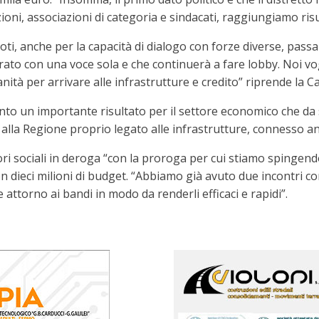
oni, associazioni di categoria e sindacati, raggiungiamo ris
i, anche per la capacità di dialogo con forze diverse, passan
to con una voce sola e che continuerà a fare lobby. Noi vog
sanità per arrivare alle infrastrutture e credito” riprende la C
to un importante risultato per il settore economico che da s
la Regione proprio legato alle infrastrutture, connesso anc
ri sociali in deroga “con la proroga per cui stiamo spingendo
n dieci milioni di budget. “Abbiamo già avuto due incontri co
 attorno ai bandi in modo da renderli efficaci e rapidi”.