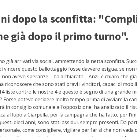
ni dopo la sconfitta: "Compl
e già dopo il primo turno".
già arrivati via social, ammettendo la netta sconfitta. Succ
 vincere questo ballottaggio fosse davvero esigua, se non t
non avevo speranze – ha dichiarato – Anzi, è chiaro che già d
gna riconoscere che sono stati bravi i vincitori, capaci di mob
4 liste contro le nostre 4 e questo è segno di una grande mo
Forse potevo decidere molto tempo prima di avviare la camp
 in consiglio comunale all'opposizione, ha analizzato il risu
occa al lupo a Ciarpella, per la campagna che ha fatto, per l’i
uesti dieci anni, sono stati assidui, sempre presenti. Da pa
ersonale, come consigliere, vigilare per far sì che non vada 