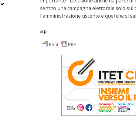
importante". Delusione anche da parte di P
sentito una campagna elettorale solo sul c
l'amministrazione uscente e quel che si sa
a.p.