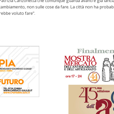
atrizia Canzonetta che comunque guarda avanti e già lancia il
ambiamento, non sulle cose da fare. La città non ha probabil
rebbe voluto fare".