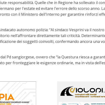
ute responsabilità. Quelle che in Regione ha sollevato il cons
Fermano per l'estate ed evitare l'errore dello scorso anno. L
ronto con il Ministero dell'Interno per garantire rinforzi eff
sindacato autonomo polizia: “Al sindaco Vesprini va il nostro
orio nell’affrontare direttamente tali criticità. Determinante 
ificazione dei soggetti coinvolti, confermando ancora una vol
e dal Pd sangiorgese, ovvero che “la Questura riesca a garant
to per fronteggiare le esigenze ordinarie, ma in vista dell’es