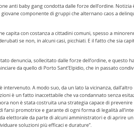
 anti baby gang condotta dalle forze dell’ordine. Notizia è i
 giovane componente di gruppi che alternano caos a delinque
che capita con costanza a cittadini comuni, spesso a minoren
erubati se non, in alcuni casi, picchiati. E il fatto che sia ca
to denuncia, sollecitato dalle forze dell’ordine, e questo ha f
cominciare da quello di Porto Sant’Elpidio, che in passato con
intervenuto. A modo suo, da un lato la vicinanza, dall’altro l
zioni è un fatto inaccettabile che va condannato senza esitaz
nora non è stata costruita una strategia capace di prevenire
 farsi promotrice e garante di ogni forma di legalità all’inte
a elettorale da parte di alcuni amministratori e di aprire un
ividuare soluzioni più efficaci e durature”.