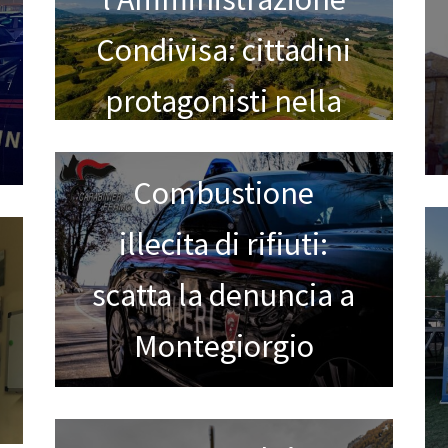
Condivisa: cittadini
protagonisti nella
cura dei beni
Combustione
comuni
illecita di rifiuti:
scatta la denuncia a
Montegiorgio