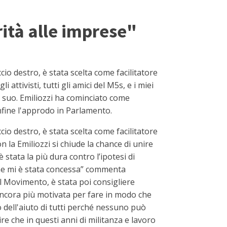
orità alle imprese"
o destro, è stata scelta come facilitatore
attivisti, tutti gli amici del M5s, e i miei
l suo. Emiliozzi ha cominciato come
nfine l'approdo in Parlamento.
o destro, è stata scelta come facilitatore
 la Emiliozzi si chiude la chance di unire
stata la più dura contro l’ipotesi di
à che mi è stata concessa” commenta
el Movimento, è stata poi consigliere
ancora più motivata per fare in modo che
no dell'aiuto di tutti perché nessuno può
e che in questi anni di militanza e lavoro