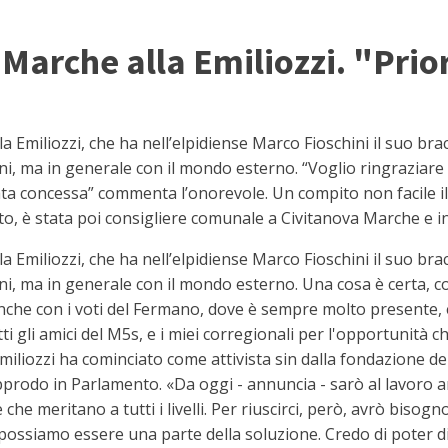
e Marche alla Emiliozzi. "Pri
iliozzi, che ha nell’elpidiense Marco Fioschini il suo bracci
i, ma in generale con il mondo esterno. “Voglio ringraziare gli 
ata concessa” commenta l’onorevole. Un compito non facile i
to, è stata poi consigliere comunale a Civitanova Marche e i
iliozzi, che ha nell’elpidiense Marco Fioschini il suo bracci
oni, ma in generale con il mondo esterno. Una cosa è certa, con
 anche con i voti del Fermano, dove è sempre molto presente, è 
tutti gli amici del M5s, e i miei corregionali per l'opportunit
Emiliozzi ha cominciato come attivista sin dalla fondazione d
pprodo in Parlamento. «Da oggi - annuncia - sarò al lavoro 
he meritano a tutti i livelli. Per riuscirci, però, avrò bisog
possiamo essere una parte della soluzione. Credo di poter dir