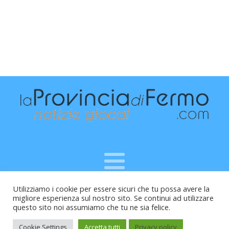
Utilizziamo i cookie per essere sicuri che tu possa avere la
Raffaele Vitali - via Leopardi 10 - 61121 Pesaro (PU) -
migliore esperienza sul nostro sito. Se continui ad utilizzare
Cod.Fisc VTLRFL77B02L500Y - Testata giornalistica, aut.
questo sito noi assumiamo che tu ne sia felice.
Trib.Fermo n.04/2010 del 05/08/2010
Cookie Settings
Accetta tutti
Privacy policy