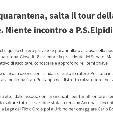
quarantena, salta il tour del
 Niente incontro a P.S.Elpid
quello che era previsto e poi annullato a causa della posi
 quarntena. Giovedì 18 dicembre la presidente del Senato, Mar
iettivo di ascoltare, conoscere e approfondire i temi chiave.
 di ricostruzione con i sindaci di tutto il cratere. Poi zona in
la poltrona Frau. Poi tappa nel distretto calzaturiero, nell’a
tretto, dalle associazioni ai sindacati, per far affrontare i te
o saltare tutto, ci sarebbe stata la cena ad Ancona e l'incont
la Lega del Filo d’Oro e poi a Urbino per omaggiare Carlo B