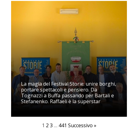
La magia del Festival Storie: unire borghi,
portare spettacoli e pensiero. Da
Tognazzi a Buffa passando per Bartali e
Stefanenko. Raffaeli è la superstar
1
2
3
…
441
Successivo »