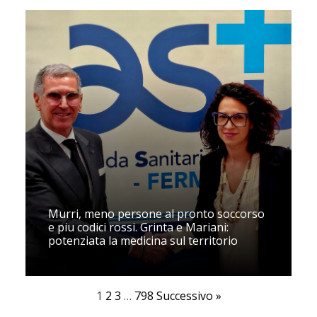
Murri, meno persone al pronto soccorso
e piu codici rossi. Grinta e Mariani:
potenziata la medicina sul territorio
1
2
3
…
798
Successivo »