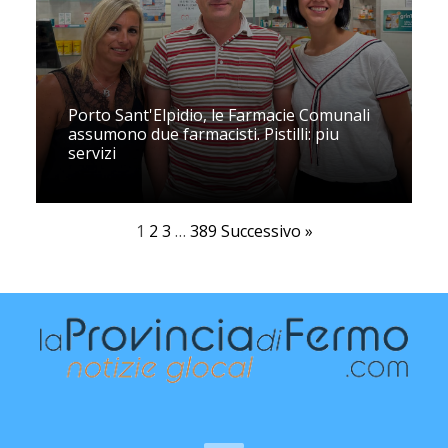
Porto Sant'Elpidio, le Farmacie Comunali
assumono due farmacisti. Pistilli: piu
servizi
1
2
3
…
389
Successivo »