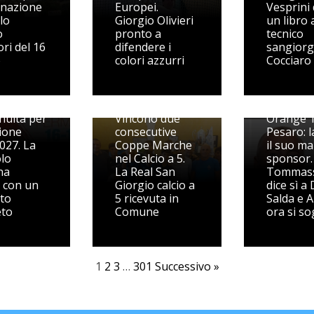
gnazione
Europei.
Vesprini
olo
Giorgio Olivieri
un libro 
o
pronto a
tecnico
ri del 16
difendere i
sangior
o
colori azzurri
Cocciaro
ley S3
ime
e, qualità
Nasce l
inuità per
Vincono due
Orange 
gione
consecutive
Pesaro: l
027. La
Coppe Marche
il suo ma
olo
nel Calcio a 5.
sponsor.
na
La Real San
Tommass
e con un
Giorgio calcio a
dice sì a 
to
5 ricevuta in
Salda e A
eto
Comune
ora si s
1
2
3
…
301
Successivo »