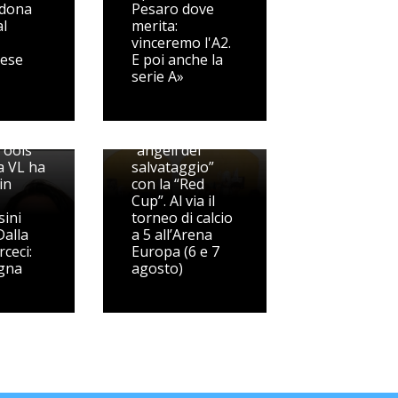
 dona
Pesaro dove
al
merita:
vinceremo l'A2.
gese
E poi anche la
serie A»
Scendono in
a CMT
campo gli
Tools
“angeli del
a VL ha
salvataggio”
in
con la “Red
Cup”. Al via il
ini
torneo di calcio
Dalla
a 5 all’Arena
rceci:
Europa (6 e 7
ogna
agosto)