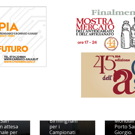
I ginnast
prepara
 notte di
Da P.S.Giorgio a
Europei 
 San
Birmingham
Mondiali
in attesa
per i
Porto Sa
inale per
Campionati
Giorgio.