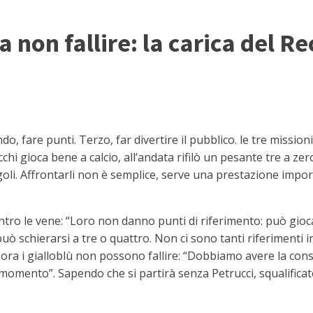
non fallire: la carica del Re
o, fare punti. Terzo, far divertire il pubblico. le tre mission
cchi gioca bene a calcio, all’andata rifilò un pesante tre a ze
ingoli. Affrontarli non è semplice, serve una prestazione imp
ntro le vene: “Loro non danno punti di riferimento: può gioc
ò schierarsi a tre o quattro. Non ci sono tanti riferimenti in
ora i gialloblù non possono fallire: “Dobbiamo avere la con
 momento”. Sapendo che si partirà senza Petrucci, squalificat