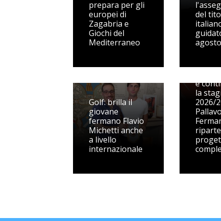
prepara per gli
l'asse
europei di
del tit
Zagabria e
italian
Giochi del
guidato
Mediterraneo
agost
Dal Vol
alle pr
squadr
e cont
la sta
Golf: brilla il
2026/2
giovane
Pallav
fermano Flavio
Ferma
Michetti anche
ripart
a livello
proget
internazionale
compl