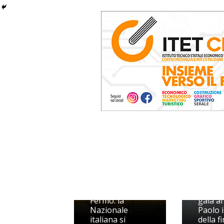
Ginnastica
Artistica
protafonista a
Trotto:
Fermo: la
gala al
Nazionale
Paolo 
italiana si
della f