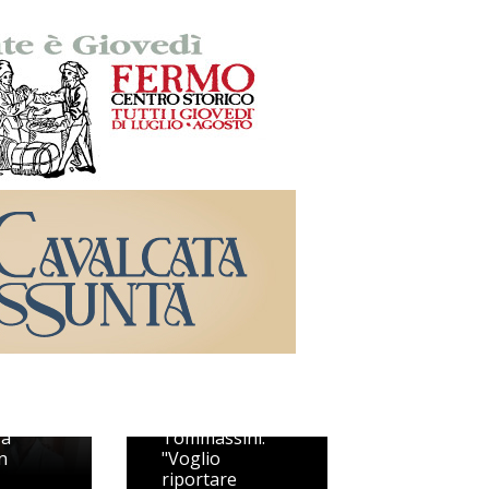
VL Pesaro, CMT
è title sponsor.
i
Arceci: "Un
no
regalo alla
e
città".
 a
Tommassini:
n
"Voglio
riportare