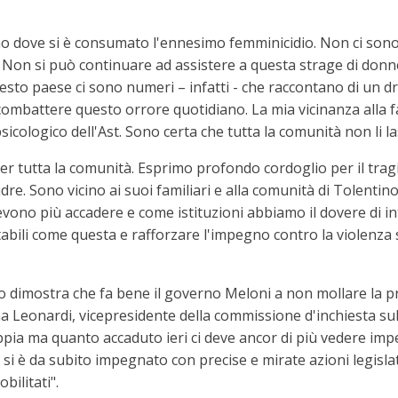
tino dove si è consumato l'ennesimo femminicidio. Non ci son
 Non si può continuare ad assistere a questa strage di don
questo paese ci sono numeri – infatti - che raccontano di un
ombattere questo orrore quotidiano. La mia vicinanza alla fam
 psicologico dell'Ast. Sono certa che tutta la comunità non li l
r tutta la comunità. Esprimo profondo cordoglio per il trag
re. Sono vicino ai suoi familiari e alla comunità di Tolentin
vono più accadere e come istituzioni abbiamo il dovere di int
tabili come questa e rafforzare l'impegno contro la violenza
o dimostra che fa bene il governo Meloni a non mollare la 
lena Leonardi, vicepresidente della commissione d'inchiesta sul
oppia ma quanto accaduto ieri ci deve ancor di più vedere impe
 si è da subito impegnato con precise e mirate azioni legisl
bilitati".