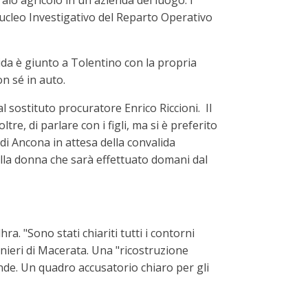
io agricolo in un'azienda del luogo. I
Nucleo Investigativo del Reparto Operativo
cida è giunto a Tolentino con la propria
n sé in auto.
 sostituto procuratore Enrico Riccioni. Il
re, di parlare con i figli, ma si è preferito
di Ancona in attesa della convalida
della donna che sarà effettuato domani dal
ra. "Sono stati chiariti tutti i contorni
inieri di Macerata. Una "ricostruzione
nde. Un quadro accusatorio chiaro per gli