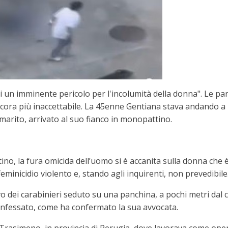
 un imminente pericolo per l'incolumità della donna". Le par
cora più inaccettabile. La 45enne Gentiana stava andando a
marito, arrivato al suo fianco in monopattino.
tino, la fura omicida dell’uomo si è accanita sulla donna ch
feminicidio violento e, stando agli inquirenti, non prevedibile
o dei carabinieri seduto su una panchina, a pochi metri dal co
onfessato, come ha confermato la sua avvocata.