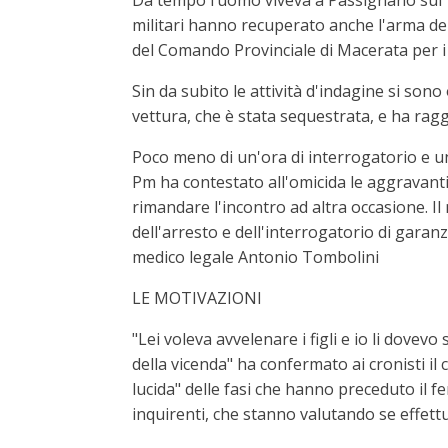
Da tempo l’uomo viveva a Passignano sul T
militari hanno recuperato anche l'arma del
del Comando Provinciale di Macerata per i ri
Sin da subito le attività d'indagine si son
vettura, che è stata sequestrata, e ha rag
Poco meno di un'ora di interrogatorio e una
Pm ha contestato all'omicida le aggravanti d
rimandare l'incontro ad altra occasione. I
dell'arresto e dell'interrogatorio di gara
medico legale Antonio Tombolini
LE MOTIVAZIONI
"Lei voleva avvelenare i figli e io li dovev
della vicenda" ha confermato ai cronisti i
lucida" delle fasi che hanno preceduto il 
inquirenti, che stanno valutando se effettu