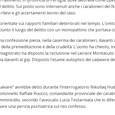
rasimeno, in provincia di Perugia, dove lavorava come opera
 delitto. Sul posto sono intervenuti anche i carabinieri del 
lievi e gli accertamenti tecnici del caso.
o orientate sui rapporti familiari deteriorati nel tempo. L'omi
giunto il luogo del delitto con un monopattino che portava co
 confessione piena, nella caserma dei carabinieri, davanti al
ella premeditazione e della crudeltà. L'uomo ha chiesto, inolt
l magistrato ha disposto la reclusione nel carcere Montacuto 
nzia davanti al gip. Disposto l'esame autoptico del cadavere 
o salvare" avrebbe detto durante l’interrogatorio Nikollaq Hudh
l colonnello Raffale Ruocco, comandante provinciale dei carab
femminicidio, secondo l'avvocato Lucia Testarmata che lo dife
are una perizia psichiatrica sul reo confesso.