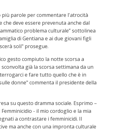
o più parole per commentare l'atrocità
ne che deve essere prevenuta anche dal
 drammatico problema culturale” sottolinea
iglia di Gentiana e ai due giovani figli
ascerà soli" prosegue.
ico gesto compiuto la notte scorsa a
o sconvolta già la scorsa settimana da un
errogarci e fare tutto quello che è in
 sulle donne" commenta il presidente della
presa su questo dramma sociale. Esprimo –
 Femminicidio - il mio cordoglio e la mia
gnati a contrastare i femminicidi. Il
ative ma anche con una impronta culturale