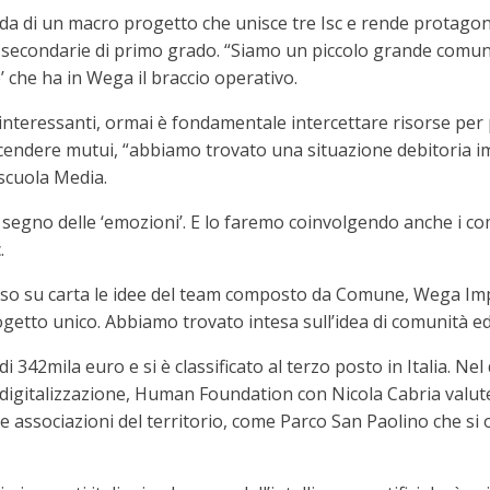
a di un macro progetto che unisce tre Isc e rende protagonis
re secondarie di primo grado. “Siamo un piccolo grande comune
 che ha in Wega il braccio operativo.
interessanti, ormai è fondamentale intercettare risorse per 
endere mutui, “abbiamo trovato una situazione debitoria im
 scuola Media.
 segno delle ‘emozioni’. E lo faremo coinvolgendo anche i 
.
esso su carta le idee del team composto da Comune, Wega Imp
progetto unico. Abbiamo trovato intesa sull’idea di comunità e
 342mila euro e si è classificato al terzo posto in Italia. Ne
 digitalizzazione, Human Foundation con Nicola Cabria valuter
e associazioni del territorio, come Parco San Paolino che si oc