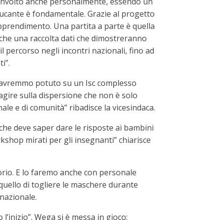
è coinvolto anche personalmente, essendo un
ducante è fondamentale. Grazie al progetto
apprendimento. Una partita a parte è quella
nche una raccolta dati che dimostreranno
l percorso negli incontri nazionali, fino ad
i”.
sì avremmo potuto su un Isc complesso
agire sulla dispersione che non è solo
ale e di comunità” ribadisce la vicesindaca.
o che deve saper dare le risposte ai bambini
shop mirati per gli insegnanti” chiarisce
orio. E lo faremo anche con personale
 quello di togliere le maschere durante
 nazionale.
l’inizio”. Wega si è messa in gioco: