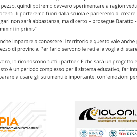
 pezzo, quindi potremo davvero sperimentare a ragion vedu
docenti, li porteremo fuori dalla scuola e parleremo di crea
gari non sarà abbastanza, ma di certo – prosegue Baratto - 
mmini in primis”.
che imparare a conoscere il territorio e questo vale anche p
ezzo di provincia. Per farlo servono le reti e la voglia di star
voro, lo riconoscono tutti i partner. E che sarà un progetto e
esto è un periodo complesso per il sistema educativo, far int
parare a usare gli strumenti è importante, con ‘emozioni per 