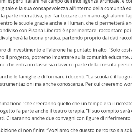
mi esperti italiani nel campo dell’intelligenza artificiale, 
igitale e la sua consapevolezza all’interno della comunità e
la parte interattiva, per far toccare con mano agli alunni l’
o dentro le scuole grazie anche a Human, che ci permetterà a
 condiviso con Pisana Liberati è sperimentare raccontare poi i
 divulgherà la buona pratica, partendo proprio dai dati raccolt
ro di investimento e Falerone ha puntato in alto. “Solo co
no il progetto, potremo impattare sulla comunità educante, 
o che entra in classe sia davvero parte della crescita person
nche le famiglie e di formare i docenti. “La scuola è il luog
 strumentazioni ma anche conoscenza. Per cui creeremo work
animazione “che creeranno quello che un tempo era il ricreat
ogetto fa parte anche il teatro terapia. “Il suo compito sarà
rati. Ci saranno anche due convegni con figure di riferimento
bizione di non finire: “Vogliamo che questo percorso sia solo 