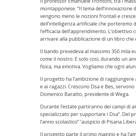
Il professor Emanuele Frontoni, tra i massi
montapponese. “Il tema dell’innovazione d
vengono meno le nozioni frontali e cresce 
dell’intelligenza artificiale che porterem
l’efficacia dell’apprendimento. L’obiettivo
arrivare alla pubblicazione di un libro che
Il bando prevedeva al massimo 350 mila eu
come il nostro. E solo così, durando un an
fisica, ma emotiva. Vogliamo che ogni alunn
Il progetto ha l’ambizione di raggiungere a
e ai ragazzi. Crescono Dsa e Bes, servono
Domenico Baratto, presidente di Wega.
Durante l’estate partiranno dei campi di 
specializzato per supportare i Dsa”. Del pr
l’anno scolastico” ‘auspicio di Pisana Libe
Il progetto parte il primo maggio e ha l’am