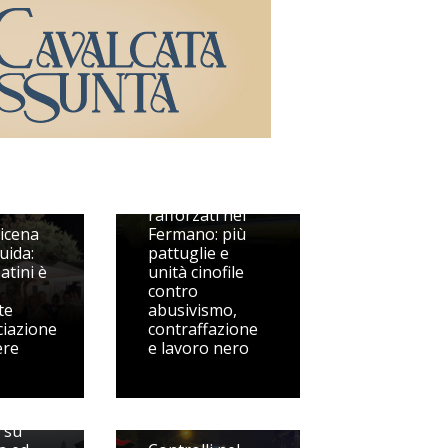
Guardia di
Finanza,
controlli
rafforzati nel
icena
Fermano: più
uida:
pattuglie e
atini è
unità cinofile
contro
te
abusivismo,
ciazione
contraffazione
ere
e lavoro nero
io con
 su