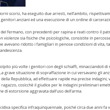
orni scorsi, ha eseguito due arresti, nell’ambito, rispettivam
genitori anziani ed una esecuzione di un ordine di carceraz
del fermano, con precedenti per rapina e reati contro il patr
n violenze sia fisiche che psicologiche, consistite in percosse
e avevano ridotto i famigliari in penose condizioni di vita, ta
scandescenza.
olpito più volte i genitori con degli schiaffi, minacciandoli d
a grave situazione di sopraffazione in cui versavano gli anzia
ella Repubblica, ad effettuare rapide ma precise indagini, vol
ragazzo, cosìcchè il giudice per le indagini preliminari emet
che di estorsione aggravata dall’uso dell’arma.
ecidiva specifica infraquinquennale, poiché circa due anni fa