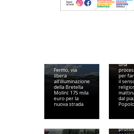
Cavalc
dell'As
una
Fermo, via
proces
libera
per fa
all’illuminazione
il sens
della Bretella
religios
Molini: 175 mila
mattin
euro per la
dal pia
nuova strada
Popol
Murri,
person
pront