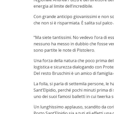
energia al limite dell’incredibile.
Con grande anticipo giovanissimi e non sono
che non si è risparmiata. È salita sul pal
“Ma siete tantissimi. No vedevo l’ora di ess
nessuno ha messo in dubbio che fosse vero.
sono partite le note di Pistolero.
Una forza della natura che poco prima dell
logistica e sicurezza dialogando con Protezi
Del resto Bruschini è un amico di famiglia 
La folla, si parla di settemila persone, le 
Sant’Elpidio, perché pochi minuti prima di s
uno dei suoi famosi balletti in cui twerka s
Un lunghissimo applauso, scandito da cori
Porto Sant’Elpidio sia a tuti gli effetti un