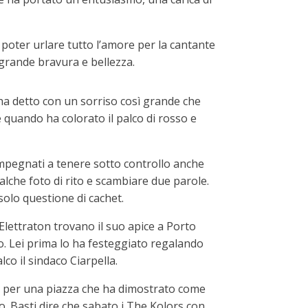
 poter urlare tutto l’amore per la cantante
 grande bravura e bellezza.
l’ha detto con un sorriso così grande che
 quando ha colorato il palco di rosso e
 impegnati a tenere sotto controllo anche
ualche foto di rito e scambiare due parole.
solo questione di cachet.
o Elettraton trovano il suo apice a Porto
imo. Lei prima lo ha festeggiato regalando
co il sindaco Ciarpella.
ni per una piazza che ha dimostrato come
no. Basti dire che sabato i The Kolors con