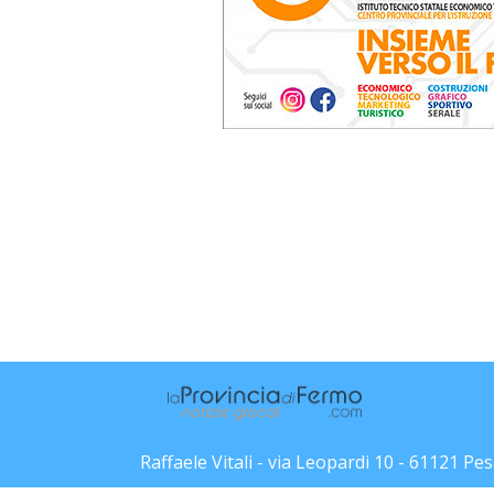
Raffaele Vitali - via Leopardi 10 - 61121 P