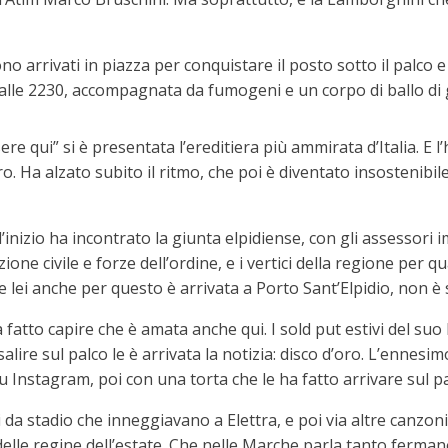
 arrivati in piazza per conquistare il posto sotto il palco e
co alle 2230, accompagnata da fumogeni e un corpo di ballo di
ere qui” si è presentata l’ereditiera più ammirata d’Italia. E 
 Ha alzato subito il ritmo, che poi è diventato insostenibile
’inizio ha incontrato la giunta elpidiense, con gli assessori
one civile e forze dell’ordine, e i vertici della regione per q
e lei anche per questo è arrivata a Porto Sant’Elpidio, non è 
ha fatto capire che è amata anche qui. I sold put estivi del su
alire sul palco le è arrivata la notizia: disco d’oro. L’ennes
u Instagram, poi con una torta che le ha fatto arrivare sul pal
 da stadio che inneggiavano a Elettra, e poi via altre canzo
a delle regine dell’estate. Che nelle Marche parla tanto ferma