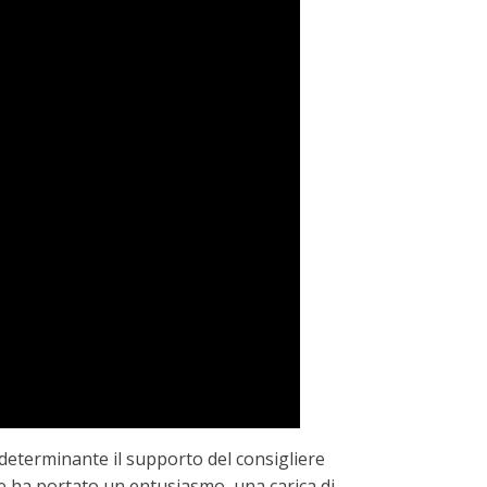
 determinante il supporto del consigliere
e ha portato un entusiasmo, una carica di