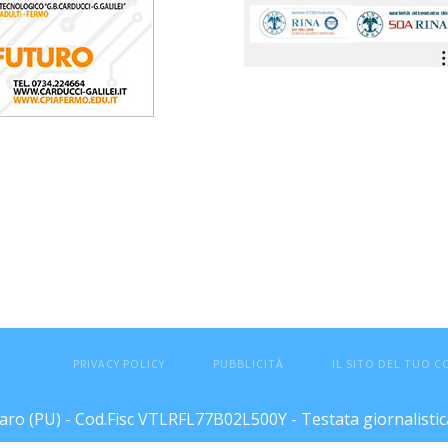
PRIVACY POLICY
PUBBLICITÀ
IL SITO DEL TUO 
esaro (PU) - Cod.Fisc VTLRFL77B02L500Y - Testata giornalisti