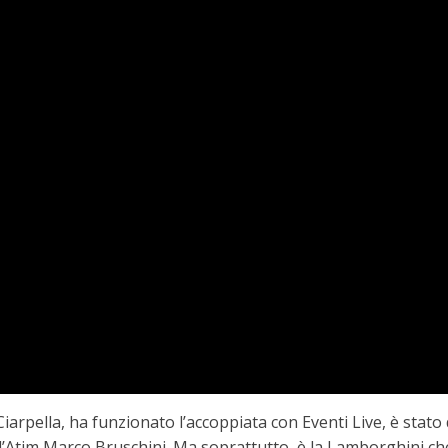
iarpella, ha funzionato l’accoppiata con Eventi Live, è stato
ll’Atim Marco Bruschini. Ma soprattutto, è la Lamborghini ch