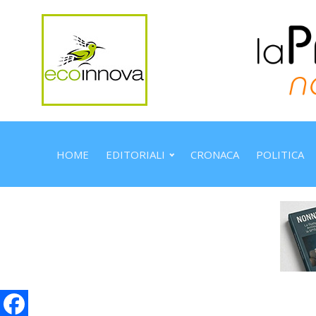
HOME
EDITORIALI
CRONACA
POLITICA