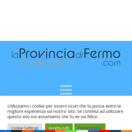
Utilizziamo i cookie per essere sicuri che tu possa avere la
Raffaele Vitali - via Leopardi 10 - 61121 Pesaro (PU) -
migliore esperienza sul nostro sito. Se continui ad utilizzare
Cod.Fisc VTLRFL77B02L500Y - Testata giornalistica, aut.
questo sito noi assumiamo che tu ne sia felice.
Trib.Fermo n.04/2010 del 05/08/2010
Cookie Settings
Accetta tutti
Privacy policy