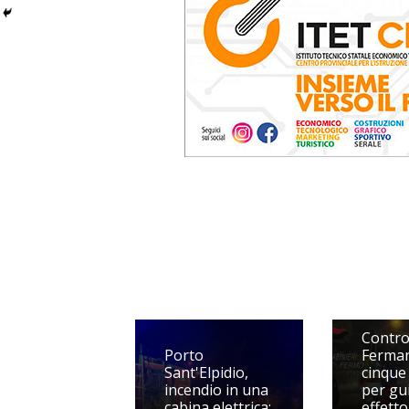
Control
Porto
Ferma
Sant'Elpidio,
cinque
incendio in una
per gu
cabina elettrica:
effetto