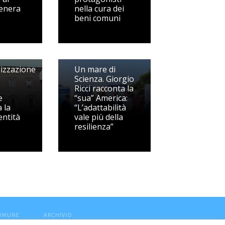
enera
nella cura dei
beni comuni
lizzazione
Un mare di
.
Scienza. Giorgio
Ricci racconta la
e
“sua” America:
 la
“L’adattabilità
entità
vale più della
resilienza”
COMUNE
ARCHIVIO