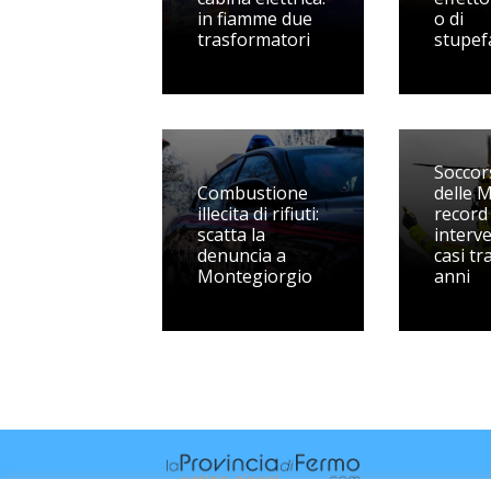
in fiamme due
o di
trasformatori
stupef
Soccor
Combustione
delle 
illecita di rifiuti:
record 
scatta la
interve
denuncia a
casi tr
Montegiorgio
anni