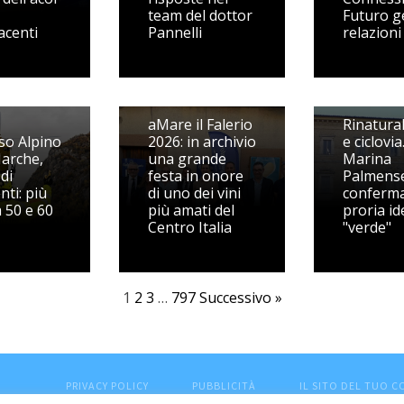
team del dottor
Futuro g
acenti
Pannelli
relazioni
aMare il Falerio
Rinatura
so Alpino
2026: in archivio
e ciclovia
Marche,
una grande
Marina
di
festa in onore
Palmens
nti: più
di uno dei vini
conferma
a 50 e 60
più amati del
proria id
Centro Italia
"verde"
1
2
3
…
797
Successivo »
PRIVACY POLICY
PUBBLICITÀ
IL SITO DEL TUO 