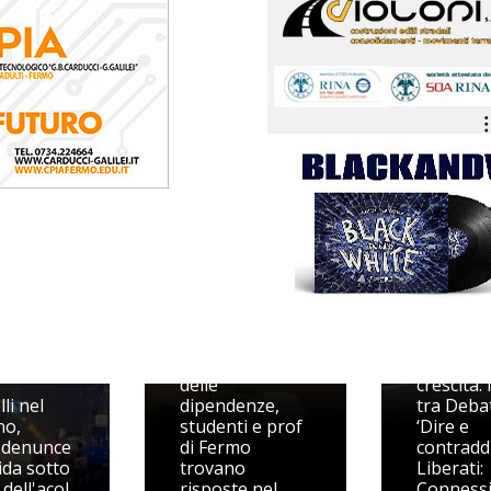
Supporto
Il dibatti
psicologico e
come
prevenzione
strument
delle
crescita: 
li nel
dipendenze,
tra Deba
no,
studenti e prof
‘Dire e
 denunce
di Fermo
contraddi
ida sotto
trovano
Liberati:
 dell'acol
risposte nel
Connessi