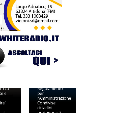
to
Monte Rinaldo,
o di
approvato il
il Tco
Regolamento
te e
per
l’Amministrazione
re’.
Condivisa:
cittadini
 al
protagonisti