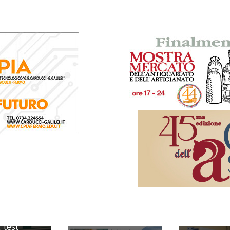
posta di
: test