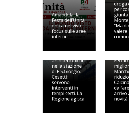
droga e
per con
Amandola, la
giunta 
Festa dell’Unità
Monteg
entra nel vivo:
"Ma d
focus sulle aree
valere
interne
comun
Barriere
Liste d
architettoniche
Fermo 
nella stazione
miglior
di P.S.Giorgio.
March
Cesetti:
riduzio
servono
Calcina
interventi in
da fare
tempi certi. La
arrivo 
Regione agisca
novità