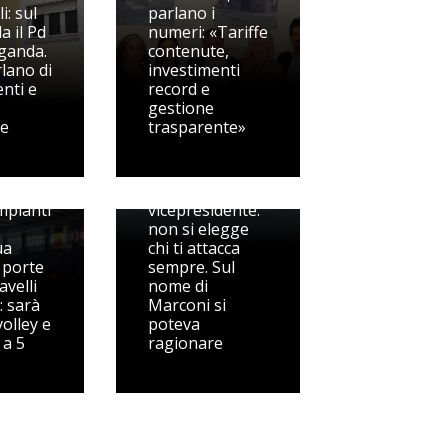
i: sul
parlano i
a il Pd
numeri: «Tariffe
ganda.
contenute,
rlano di
investimenti
nti e
record e
gestione
te
trasparente»
Pedaso, Berdini
spegne il fuoco
zzati
sul
impianti
vicepresidente:
non si elegge
ua
chi ti attacca
 porte
sempre. Sul
avelli
nome di
: sarà
Marconi si
volley e
poteva
 a 5
ragionare