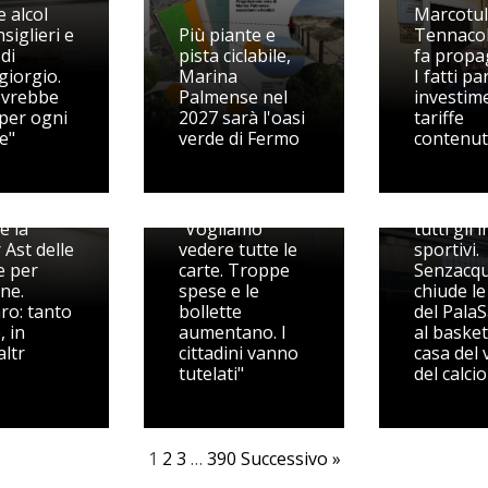
 alcol
Marcotull
siglieri e
Più piante e
Tennacol
di
pista ciclabile,
fa propa
iorgio.
Marina
I fatti pa
ovrebbe
Palmense nel
investime
 per ogni
2027 sarà l'oasi
tariffe
e"
verde di Fermo
contenu
Il PD mette il
Tennacola
'attesa,
sotto accusa:
Riorgani
è la
"Vogliamo
tutti gli 
 Ast delle
vedere tutte le
sportivi.
e per
carte. Troppe
Senzacq
ne.
spese e le
chiude le
ro: tanto
bollette
del PalaS
, in
aumentano. I
al basket
altr
cittadini vanno
casa del 
tutelati"
del calcio
1
2
3
…
390
Successivo »