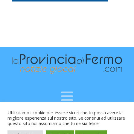
Utilizziamo i cookie per essere sicuri che tu possa avere la
Raffaele Vitali - via Leopardi 10 - 61121 Pesaro (PU) -
migliore esperienza sul nostro sito. Se continui ad utilizzare
Cod.Fisc VTLRFL77B02L500Y - Testata giornalistica, aut.
questo sito noi assumiamo che tu ne sia felice.
Trib.Fermo n.04/2010 del 05/08/2010