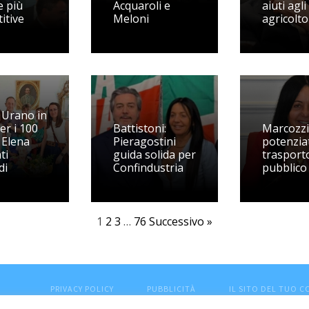
 più
Acquaroli e
aiuti agli
itive
Meloni
agricolto
Urano in
er i 100
Battistoni:
Marcozzi
 Elena
Pieragostini
potenziat
ti
guida solida per
trasport
di
Confindustria
pubblico 
1
2
3
…
76
Successivo »
PRIVACY POLICY
PUBBLICITÀ
IL SITO DEL TUO 