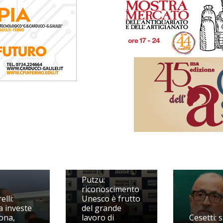
Putzu:
riconoscimento
lli:
Unesco è frutto
a investe
del grande
ona,
lavoro di
Cesetti: 