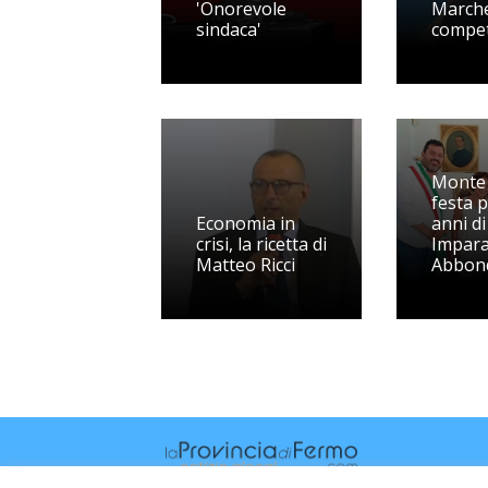
'Onorevole
Marche
sindaca'
compet
Monte 
festa p
Economia in
anni di
crisi, la ricetta di
Impara
Matteo Ricci
Abbon