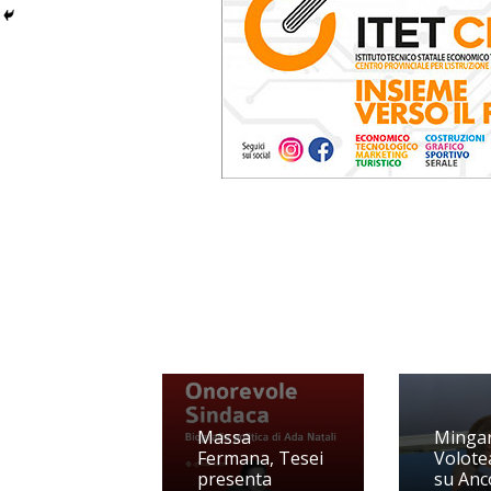
Massa
Mingare
Fermana, Tesei
Volote
presenta
su Anc