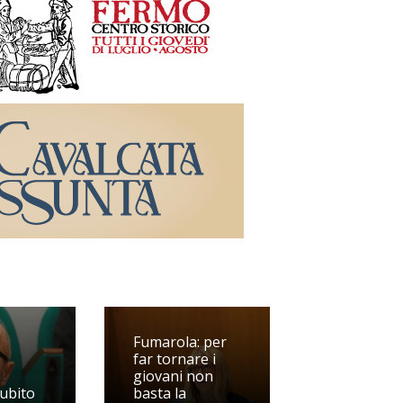
Fumarola: per
far tornare i
giovani non
subito
basta la