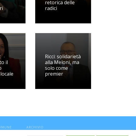
retorica delle
ri
radici
:
Ricci: solidarietà
o il
alla Meloni, ma
o
solo come
locale
premier
COMUNE
ARCHIVIO