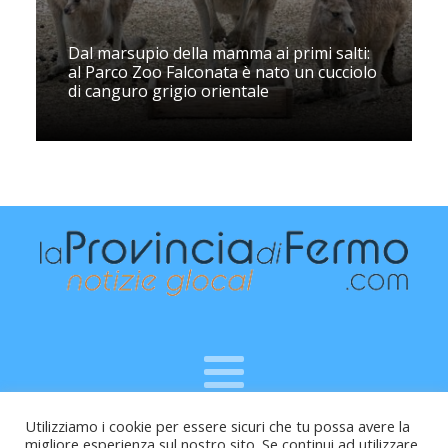
Dal marsupio della mamma ai primi salti:
al Parco Zoo Falconata è nato un cucciolo
di canguro grigio orientale
Utilizziamo i cookie per essere sicuri che tu possa avere la
Raffaele Vitali - via Leopardi 10 - 61121 Pesaro (PU) -
migliore esperienza sul nostro sito. Se continui ad utilizzare