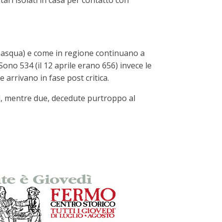
ari isolati in casa per contatto con
di Pasqua) e come in regione continuano a
. Sono 534 (il 12 aprile erano 656) invece le
 arrivano in fase post critica.
id, mentre due, decedute purtroppo al