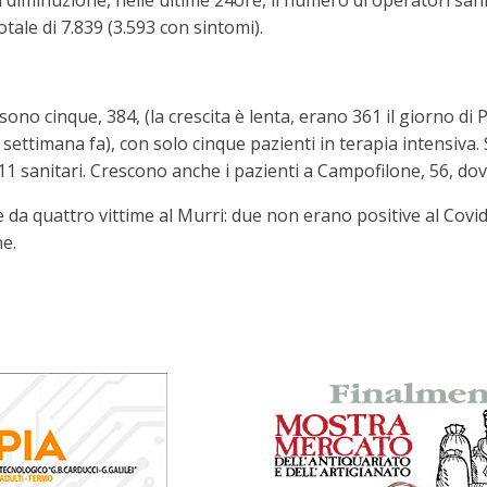
diminuzione, nelle ultime 24ore, il numero di operatori sanit
tale di 7.839 (3.593 con sintomi).
ri sono cinque, 384, (la crescita è lenta, erano 361 il giorno 
una settimana fa), con solo cinque pazienti in terapia intensiva
11 sanitari. Crescono anche i pazienti a Campofilone, 56, dove
 da quattro vittime al Murri: due non erano positive al Cov
e.