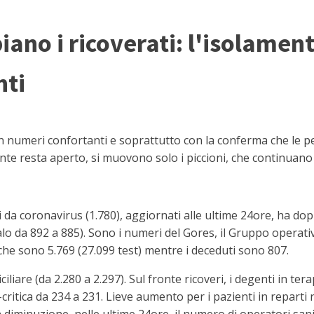
piano i ricoverati: l'isolamen
nti
numeri confortanti e soprattutto con la conferma che le pe
mente resta aperto, si muovono solo i piccioni, che continua
 da coronavirus (1.780), aggiornati alle ultime 24ore, ha do
calo da 892 a 885). Sono i numeri del Gores, il Gruppo operat
rche sono 5.769 (27.099 test) mentre i deceduti sono 807.
are (da 2.280 a 2.297). Sul fronte ricoveri, i degenti in terap
critica da 234 a 231. Lieve aumento per i pazienti in reparti