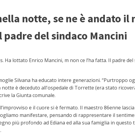
ella notte, se ne è andato il
l padre del sindaco Mancini
a lottato Enrico Mancini, m non ce l’ha fatta. Il padre del
oglie Silvana ha educato intere generazioni. “Purtroppo oggi
tte è deceduto all'ospedale di Torrette (era stato ricoverato
crive la Giunta comunale.
improvviso e il cuore si è fermato. Il maestro 86enne lascia la 
“Vogliamo manifestare, pensando di rappresentare il sentiment
ostegno più profondo ad Ediana ed alla sua famiglia in questo
.