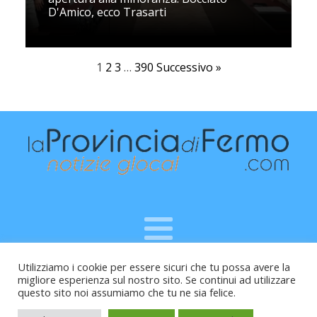
D'Amico, ecco Trasarti
1
2
3
…
390
Successivo »
Utilizziamo i cookie per essere sicuri che tu possa avere la
Raffaele Vitali - via Leopardi 10 - 61121 Pesaro (PU) -
migliore esperienza sul nostro sito. Se continui ad utilizzare
Cod.Fisc VTLRFL77B02L500Y - Testata giornalistica, aut.
questo sito noi assumiamo che tu ne sia felice.
Trib.Fermo n.04/2010 del 05/08/2010