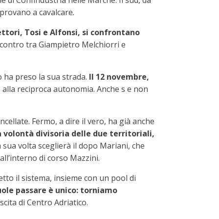
 di Confindustria nelle Marche. Il sud, da
 provano a cavalcare.
rettori, Tosi e Alfonsi, si confrontano
’incontro tra Giampietro Melchiorri e
o ha preso la sua strada.
Il 12 novembre,
no alla reciproca autonomia. Anche s e non
ncellate. Fermo, a dire il vero, ha già anche
 volontà divisoria delle due territoriali,
 sua volta sceglierà il dopo Mariani, che
ll’interno di corso Mazzini.
etto il sistema, insieme con un pool di
uole passare è unico: torniamo
cita di Centro Adriatico.