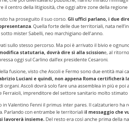
terne, che poi diventavano pubbliche, hanno minato l’immagine
l centro della litigiosità, che oggi altre zone della regione
l resto ha proseguito il suo corso.
Gli uffici parlano, i due di
appresentanza
. Quella forte delle due territoriali, nata nell
 sotto mister Sabelli, neo marchigiano dell'anno.
ti sullo stesso percorso. Ma poi è arrivato il bivio e ognun
odifica statutaria, dovrà dire sì alla scission
e, al ritor
ressa oggi sul Carlino dall’ex presidente Cesaroni.
 della fusione, visto che Ascoli e Fermo sono due entità mai ca
Fabrizio Luciani e quindi, non appena Roma certificherà la
i organi. Ascoli dovrà solo fare una assemblea in più e poi a
rraioli, imprenditore del settore sanitario molto stimato a
in Valentino Fenni il primus inter pares. Il calzaturiero ha r
a. Parlando con entrambe le territoriali
il messaggio che v
si lavorerà insieme.
Del resto era così anche prima della nas