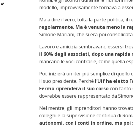
Roma, e gli scontri durante le riunioni in
modello, improvvisamente tornava a essere i
Ma a dire il vero, tolta la parte politica, i
regolarmente. Ma è venuta meno la r
Simone Mariani, che si era poi consolidata
Lavoro e amicizia sembravano essersi trova
il 60% degli associati, dopo una rapida m
mancano le voci contrarie, come quella esp
Poi, inizierà un iter più semplice di quello
il suo presidente. Perché
l’Uif ha eletto 
Fermo riprenderà il suo corso
con tanto d
dovrebbe essere rappresentato da Simone Fe
Nel mentre, gli imprenditori hanno trovato 
colleghi e la supervisione continua di Rom
autonomi, con i conti in ordine, ma poi 