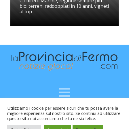
Coldiretti Marche, regione sempre più
bio: terreni raddoppiati in 10 anni, vigneti
al top
Utilizziamo i cookie per essere sicuri che tu possa avere la
Raffaele Vitali - via Leopardi 10 - 61121 Pesaro (PU) -
migliore esperienza sul nostro sito. Se continui ad utilizzare
Cod.Fisc VTLRFL77B02L500Y - Testata giornalistica, aut.
questo sito noi assumiamo che tu ne sia felice.
Trib.Fermo n.04/2010 del 05/08/2010