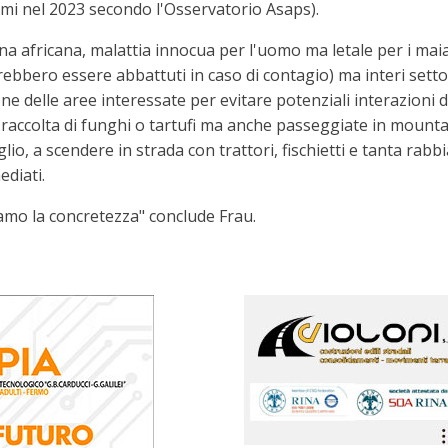
ssimi nel 2023 secondo l'Osservatorio Asaps).
ina africana, malattia innocua per l'uomo ma letale per i maia
ovrebbero essere abbattuti in caso di contagio) ma interi sett
one delle aree interessate per evitare potenziali interazioni di
a, raccolta di funghi o tartufi ma anche passeggiate in mounta
glio, a scendere in strada con trattori, fischietti e tanta rabb
diati.
amo la concretezza" conclude Frau.