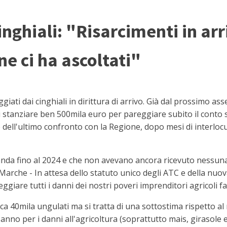
nghiali: "Risarcimenti in arr
ne ci ha ascoltati"
ati dai cinghiali in dirittura di arrivo. Già dal prossimo asse
stanziare ben 500mila euro per pareggiare subito il conto s
 dell'ultimo confronto con la Regione, dopo mesi di interlocu
anda fino al 2024 e che non avevano ancora ricevuto nessuna
i Marche - In attesa dello statuto unico degli ATC e della nu
ggiare tutti i danni dei nostri poveri imprenditori agricoli fal
irca 40mila ungulati ma si tratta di una sottostima rispetto al
anno per i danni all'agricoltura (soprattutto mais, girasole e c