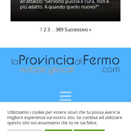
all'attacco: "Servono pulizia e cura, non è
più adatto. A quando quello nuovo?"
1
2
3
…
389
Successivo »
Utilizziamo i cookie per essere sicuri che tu possa avere la
Raffaele Vitali - via Leopardi 10 - 61121 Pesaro (PU) -
migliore esperienza sul nostro sito. Se continui ad utilizzare
Cod.Fisc VTLRFL77B02L500Y - Testata giornalistica, aut.
questo sito noi assumiamo che tu ne sia felice.
Trib.Fermo n.04/2010 del 05/08/2010