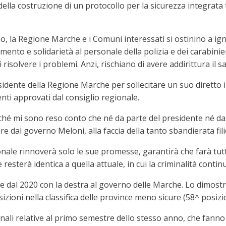
ella costruzione di un protocollo per la sicurezza integrata 
rno, la Regione Marche e i Comuni interessati si ostinino a 
iamento e solidarietà al personale della polizia e dei carabin
i risolvere i problemi. Anzi, rischiano di avere addirittura il s
idente della Regione Marche per sollecitare un suo diretto i
enti approvati dal consiglio regionale.
hé mi sono reso conto che né da parte del presidente né da p
are dal governo Meloni, alla faccia della tanto sbandierata fili
ale rinnoverà solo le sue promesse, garantirà che farà tutt
e resterà identica a quella attuale, in cui la criminalità conti
pete dal 2020 con la destra al governo delle Marche. Lo dimost
zioni nella classifica delle province meno sicure (58^ posizi
inali relative al primo semestre dello stesso anno, che fanno