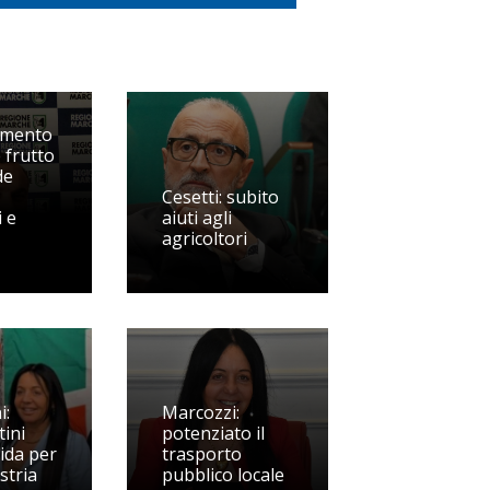
imento
 frutto
de
Cesetti: subito
 e
aiuti agli
agricoltori
i:
Marcozzi:
tini
potenziato il
ida per
trasporto
stria
pubblico locale