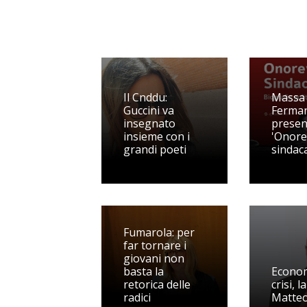
Il Cnddu:
Massa
Guccini va
Ferman
insegnato
presen
insieme con i
'Onore
grandi poeti
sindac
Fumarola: per
far tornare i
giovani non
basta la
Econom
retorica delle
crisi, l
radici
Matteo