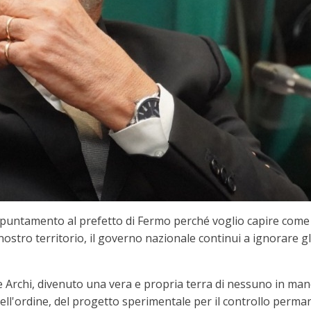
ppuntamento al prefetto di Fermo perché voglio capire come m
 nostro territorio, il governo nazionale continui a ignorare 
Tre Archi, divenuto una vera e propria terra di nessuno in ma
ell'ordine, del progetto sperimentale per il controllo perma