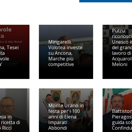
Putzu:
riconosc
Mingarelli:
Unesco è
a, Tesei
Volotea investe
del gran
ta
su Ancona,
lavoro di
vole
Marche più
Acquaroli
a'
competitive
Meloni
Monte Urano in
festa per i 100
Battiston
ia in
anni di Elena
Pieragos
a ricetta di
Imparati
guida sol
 Ricci
Abbondi
Confindu